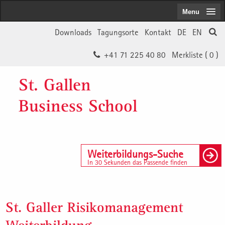
Menu
Downloads
Tagungsorte
Kontakt
DE
EN
+41 71 225 40 80
Merkliste (
0
)
St. Gallen
Business School
Weiterbildungs-Suche
In 30 Sekunden das Passende finden
St. Galler Risikomanagement