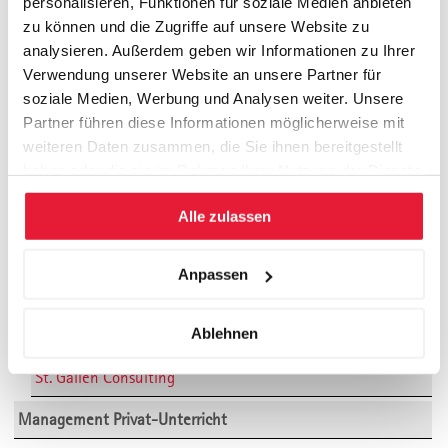
personalisieren, Funktionen für soziale Medien anbieten
Zu St. Gallen Consulting
zu können und die Zugriffe auf unsere Website zu
analysieren. Außerdem geben wir Informationen zu Ihrer
SGBS ist Gründungspartnerin der St.
Verwendung unserer Website an unsere Partner für
Gallen Consulting.
soziale Medien, Werbung und Analysen weiter. Unsere
Partner führen diese Informationen möglicherweise mit
weiteren Daten zusammen, die Sie ihnen bereitgestellt
haben oder die sie im Rahmen Ihrer Nutzung der Dienste
gesammelt haben.
Individuelle Programme
Alle zulassen
St. Gallen Inhouse
Anpassen
St. Gallen Consulting
Ablehnen
CEO Specials
St. Gallen Consulting
Management Privat-Unterricht