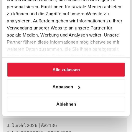
Wie Geschäftsideen gefiltert und geeignete neue Geschäfte
personalisieren, Funktionen für soziale Medien anbieten
bestimmt werden
zu können und die Zugriffe auf unsere Website zu
Wie neue Geschäftsmodelle und New Business
analysieren. Außerdem geben wir Informationen zu Ihrer
Development-Konzepte erarbeitet werden
Verwendung unserer Website an unsere Partner für
Risikobetrachtungen, best und worst case
soziale Medien, Werbung und Analysen weiter. Unsere
Flexibilität, Versuch-Irrtum und Lerneffekte nutzen
Partner führen diese Informationen möglicherweise mit
Zeitachse und Ressourcen realistisch planen
weiteren Daten zusammen, die Sie ihnen bereitgestellt
Bestehendes optimal nutzen, um Neues zu erschaffen
haben oder die sie im Rahmen Ihrer Nutzung der Dienste
gesammelt haben.
Alle zulassen
Termine, Orte, Seminargebühr und
Anpassen
Anmeldung:
Ablehnen
Durchführungen 2026
3. Durchf. 2026 | AV2136