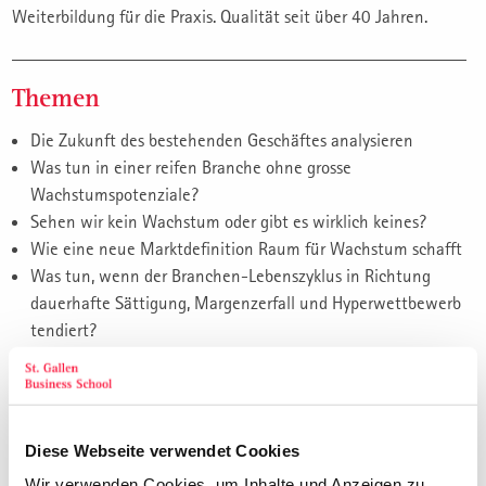
Weiterbildung für die Praxis. Qualität seit über 40 Jahren.
Themen
Die Zukunft des bestehenden Geschäftes analysieren
Was tun in einer reifen Branche ohne grosse
Wachstumspotenziale?
Sehen wir kein Wachstum oder gibt es wirklich keines?
Wie eine neue Marktdefinition Raum für Wachstum schafft
Was tun, wenn der Branchen-Lebenszyklus in Richtung
dauerhafte Sättigung, Margenzerfall und Hyperwettbewerb
tendiert?
Neue Geschäftsmodelle und Business Development als
zukunftsgerichtete Strategie
Die Erfolgsmechanismen des New Business Developments
Wie erfolgversprechende neue Geschäfte aktiv gesucht
Diese Webseite verwendet Cookies
werden
Wir verwenden Cookies, um Inhalte und Anzeigen zu