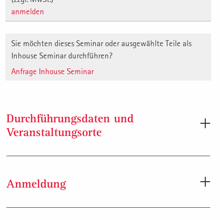
anmelden
Sie möchten dieses Seminar oder ausgewählte Teile als
Inhouse Seminar durchführen?
Anfrage Inhouse Seminar
Durchführungsdaten und
Veranstaltungsorte
Durchführungsdaten
Anmeldung
Dauer: 6 Tage
Anmeldung per Internet:
Gebühr: CHF 7’900.- zzgl. Mwst