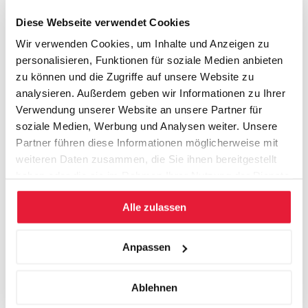
St. Gallen Business School. Die St. Galler Management
Diese Webseite verwendet Cookies
Weiterbildung für die Praxis. Qualität seit über 40 Jahren.
Wir verwenden Cookies, um Inhalte und Anzeigen zu
personalisieren, Funktionen für soziale Medien anbieten
Themen
zu können und die Zugriffe auf unsere Website zu
analysieren. Außerdem geben wir Informationen zu Ihrer
TEIL 1: Technologie-getriebene Chancen und Bedrohungen
Verwendung unserer Website an unsere Partner für
Die Relevanz der neuen Technologien
soziale Medien, Werbung und Analysen weiter. Unsere
Das Zukunfts-Potential neuer Technologien erkennen
Partner führen diese Informationen möglicherweise mit
Das Verdrängungs-Potential neuer Technologien ‘sehen’
weiteren Daten zusammen, die Sie ihnen bereitgestellt
Konsequenzen für Innovations-Strategie
haben oder die sie im Rahmen Ihrer Nutzung der Dienste
Konsequenzen für Produkt-/Marktstrategien
gesammelt haben.
Alle zulassen
TEIL 2: Business Development
Disruptive Innovation und Business Development
Anpassen
Strategische Innovation: Erfolgsfaktor für Unternehmen
Innovationsprozesse effizient gestalten
Mit der Verdrängung leben
Ablehnen
Aus neuen Geschäftsmodellen neue Geschäftsmodelle