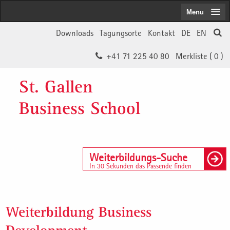
Menu
Downloads
Tagungsorte
Kontakt
DE
EN
+41 71 225 40 80
Merkliste (
0
)
St. Gallen
Business School
Weiterbildungs-Suche
In 30 Sekunden das Passende finden
Weiterbildung Business