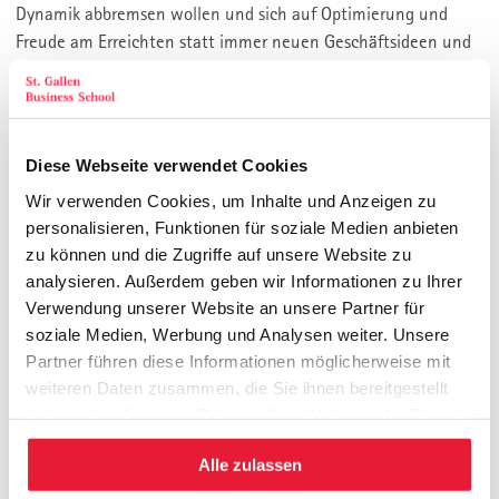
Dynamik abbremsen wollen und sich auf Optimierung und
Freude am Erreichten statt immer neuen Geschäftsideen und
Innovationsimpulsen fokussieren wollen.
THEMEN
Diese Webseite verwendet Cookies
Wo immer ich bin, was immer ich tue: Ich bin ständig am
Wir verwenden Cookies, um Inhalte und Anzeigen zu
Arbeiten
personalisieren, Funktionen für soziale Medien anbieten
Das Schlimmste für meine Mitarbeitenden: Wenn ich
zu können und die Zugriffe auf unsere Website zu
aus den «Ferien» zurückkomme
analysieren. Außerdem geben wir Informationen zu Ihrer
Jeder Tag eine neue Idee: Mein Durst nach Innovation
Verwendung unserer Website an unsere Partner für
ist gigantisch
soziale Medien, Werbung und Analysen weiter. Unsere
Mir geht es meist zu langsam, deswegen handle ich
Partner führen diese Informationen möglicherweise mit
selbst, als Macher.
weiteren Daten zusammen, die Sie ihnen bereitgestellt
Selbstreflektion: Soll dies wirklich so weitergehen?
haben oder die sie im Rahmen Ihrer Nutzung der Dienste
Wie wäre es, Dampf abzulassen und das Bestehende zu
gesammelt haben.
optimieren?
Alle zulassen
Wie wäre es, erfolgreich zu bleiben, aber die