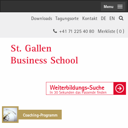
Menu
Downloads
Tagungsorte
Kontakt
DE
EN
+41 71 225 40 80
Merkliste (
0
)
St. Gallen
Business School
Weiterbildungs-Suche
In 30 Sekunden das Passende finden
Coaching-Programm