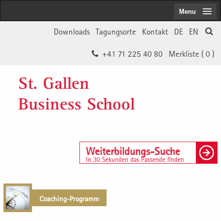
Menu
Downloads
Tagungsorte
Kontakt
DE
EN
+41 71 225 40 80
Merkliste (
0
)
St. Gallen
Business School
Weiterbildungs-Suche
In 30 Sekunden das Passende finden
Coaching-Programm