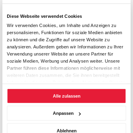
THEMEN
Diese Webseite verwendet Cookies
Wer aus unserem Unternehmen ist «verkaufsrelevant»
Wir verwenden Cookies, um Inhalte und Anzeigen zu
Die ganzheitliche Betrachtung des Verkaufserfolgs
personalisieren, Funktionen für soziale Medien anbieten
Gestalten des Verkaufs-Management-Systems
zu können und die Zugriffe auf unsere Website zu
Der Kunden-Wertschöpfungsprozess
analysieren. Außerdem geben wir Informationen zu Ihrer
Erkennen, wo es Dynamisierungs- und
Verwendung unserer Website an unsere Partner für
Optimierungspotenziale gibt
soziale Medien, Werbung und Analysen weiter. Unsere
Masterplan: So dynamisieren wir unseren
Partner führen diese Informationen möglicherweise mit
Verkaufsprozess
weiteren Daten zusammen, die Sie ihnen bereitgestellt
Die Möglichkeiten der eigenen Verkaufsorganisation
haben oder die sie im Rahmen Ihrer Nutzung der Dienste
optimal nutzen
gesammelt haben.
Alle zulassen
PERSONALISIERUNG
Anpassen
Nach Eingang Ihrer Anmeldung bitten wie Sie um ein Briefing,
in welchem Sie uns Ihre konkreten Anforderungen an das
Ablehnen
Coaching-Programm zustellen.