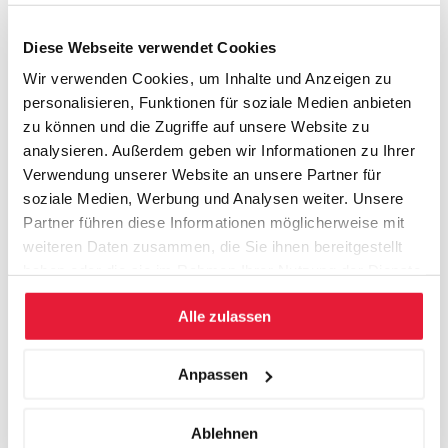
THEMEN
Diese Webseite verwendet Cookies
Aufarbeitung: So hat der Wildwuchs uns in eine
Wir verwenden Cookies, um Inhalte und Anzeigen zu
Überkomplexität geführt
personalisieren, Funktionen für soziale Medien anbieten
Erkenntnis: Unser Geschäftsmodell ist zunehmend
zu können und die Zugriffe auf unsere Website zu
anspruchsvoller, die Komplexität steigt
analysieren. Außerdem geben wir Informationen zu Ihrer
Was stiftet Nutzen und rentiert, was stiftet Verwirrung
Verwendung unserer Website an unsere Partner für
und kostet Geld?
soziale Medien, Werbung und Analysen weiter. Unsere
Was ist besser: Die Komplexität beherrschbar machen
Partner führen diese Informationen möglicherweise mit
oder Vielfalt aktiv reduzieren?
weiteren Daten zusammen, die Sie ihnen bereitgestellt
Die Strategie des Gesundschrumpfens: Vorgehen,
haben oder die sie im Rahmen Ihrer Nutzung der Dienste
Erkenntnisse, Optionen, Design und Masterplan
gesammelt haben.
Alle zulassen
PERSONALISIERUNG
Anpassen
Nach Eingang Ihrer Anmeldung bitten wie Sie um ein Briefing,
in welchem Sie uns Ihre konkreten Anforderungen an das
Coaching-Programm zustellen.
Ablehnen