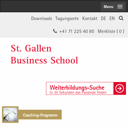
Menu
Downloads
Tagungsorte
Kontakt
DE
EN
+41 71 225 40 80
Merkliste (
0
)
St. Gallen
Business School
Weiterbildungs-Suche
In 30 Sekunden das Passende finden
Coaching-Programm