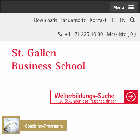
Menu
Downloads
Tagungsorte
Kontakt
DE
EN
+41 71 225 40 80
Merkliste (
0
)
St. Gallen
Business School
Weiterbildungs-Suche
In 30 Sekunden das Passende finden
Coaching-Programm