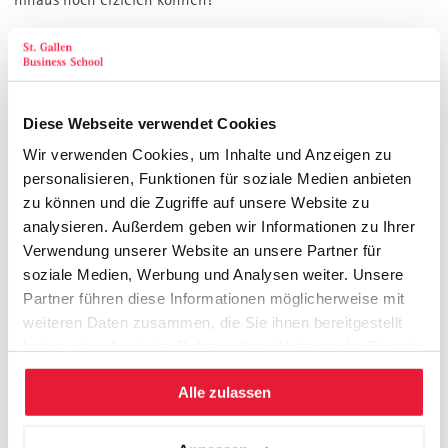
ZIELGRUPPE
Entscheidungsträger aus dem Top- und Executive
Diese Webseite verwendet Cookies
Management und Strategen.
Wir verwenden Cookies, um Inhalte und Anzeigen zu
personalisieren, Funktionen für soziale Medien anbieten
THEMEN
zu können und die Zugriffe auf unsere Website zu
analysieren. Außerdem geben wir Informationen zu Ihrer
Effizienz- und effektivitätsgetriebene Unternehmen
Verwendung unserer Website an unsere Partner für
Was machen Hidden Champions eigentlich so anders
soziale Medien, Werbung und Analysen weiter. Unsere
Was für eine Genetik hat mein Unternehmen und passt
Partner führen diese Informationen möglicherweise mit
diese zur Strategie
weiteren Daten zusammen, die Sie ihnen bereitgestellt
Möglichkeiten der genetischen Auffrischung und
haben oder die sie im Rahmen Ihrer Nutzung der Dienste
Neuausrichtung
gesammelt haben.
Ist mein Ziel Kunden-, Kosten- oder
Alle zulassen
Kompetenzführerschaft
Vom Generalisten zu neuen Wachstumsszenarien