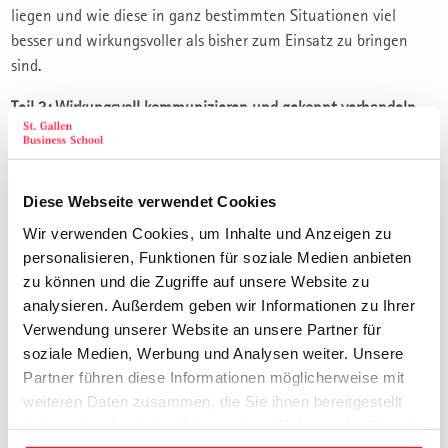
liegen und wie diese in ganz bestimmten Situationen viel
besser und wirkungsvoller als bisher zum Einsatz zu bringen
sind.
Teil 3: Wirkungsvoll kommunizieren und gekonnt verhandeln
Führen heisst kommunizieren und verhandeln. Die Fähigkeit,
gut zu kommunizieren, wird im Geschäftsalltag zu einer
permanenten Herausforderung. Mehrfach pro Tag müssen Sie
Diese Webseite verwendet Cookies
anderen zuhören, sich eine Meinung bilden, ihre Ideen und
Wir verwenden Cookies, um Inhalte und Anzeigen zu
Gedanken vermitteln. Sie müssen Mitarbeitende, Kolleginnen,
personalisieren, Funktionen für soziale Medien anbieten
Chefs, Geschäftspartner, Lieferanten und Kunden überzeugen.
zu können und die Zugriffe auf unsere Website zu
Sie müssen die Kunst beherrschen, eigene Ziele im Gespräch
analysieren. Außerdem geben wir Informationen zu Ihrer
durchsetzen zu können. Oft als win-win dank wertschätzender
Verwendung unserer Website an unsere Partner für
Gesprächsführung, nicht selten aber auch mit der gebotenen
soziale Medien, Werbung und Analysen weiter. Unsere
Härte und Durchsetzungsfähigkeit, wenn
Partner führen diese Informationen möglicherweise mit
Interessensgegensätze sich nicht auflösen lassen.
weiteren Daten zusammen, die Sie ihnen bereitgestellt
haben oder die sie im Rahmen Ihrer Nutzung der Dienste