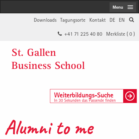
Menu
Downloads
Tagungsorte
Kontakt
DE
EN
+41 71 225 40 80
Merkliste (
0
)
St. Gallen
Business School
Weiterbildungs-Suche
In 30 Sekunden das Passende finden
Alumni to me