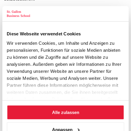
Der Alumni-Club der St. Galler Business School bedankt sich
herzlichst bei Sixt und der Regional-Beirätin Beate
Monastiridis-Dörr für die sehr professionelle Organisation und
Diese Webseite verwendet Cookies
diese einmalige Gelegenheit, einen Blick hinter die Kulissen
von Sixt werfen zu können.
Wir verwenden Cookies, um Inhalte und Anzeigen zu
personalisieren, Funktionen für soziale Medien anbieten
Wir freuen uns auf ein Wiedersehen auf dem 15. St. Galler
zu können und die Zugriffe auf unsere Website zu
analysieren. Außerdem geben wir Informationen zu Ihrer
Management-Kongress vom 22.-23.09.2017 in St. Gallen.
Verwendung unserer Website an unsere Partner für
soziale Medien, Werbung und Analysen weiter. Unsere
Andreas Förster
Partner führen diese Informationen möglicherweise mit
Dozent der SGBS
weiteren Daten zusammen, die Sie ihnen bereitgestellt
haben oder die sie im Rahmen Ihrer Nutzung der Dienste
Hier können Sie das Programmblatt herunterladen.
gesammelt haben.
Please accept
Marketing
cookies to watch this video.
Alle zulassen
Anpassen