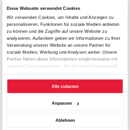
Dr. Jie-Wei Chen
Diese Webseite verwendet Cookies
Gebhard Mayerhofer
Wir verwenden Cookies, um Inhalte und Anzeigen zu
personalisieren, Funktionen für soziale Medien anbieten
Gerhard Lung
zu können und die Zugriffe auf unsere Website zu
analysieren. Außerdem geben wir Informationen zu Ihrer
Haluk Sagol
Verwendung unserer Website an unsere Partner für
Hannes Hügel
soziale Medien, Werbung und Analysen weiter. Unsere
Partner führen diese Informationen möglicherweise mit
Johanna Ullrich
weiteren Daten zusammen, die Sie ihnen bereitgestellt
haben oder die sie im Rahmen Ihrer Nutzung der Dienste
Jose Mambrino
gesammelt haben.
Alle zulassen
Karl Paukner
Mag. Edith Franc
Anpassen
Mike Galicija
Ablehnen
Naime Ersöz-Koc