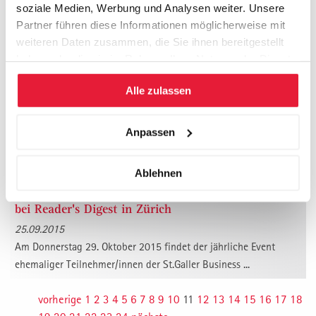
soziale Medien, Werbung und Analysen weiter. Unsere
Vorankündigung - Letzter Band der
Meilensteinreihe
Partner führen diese Informationen möglicherweise mit
weiteren Daten zusammen, die Sie ihnen bereitgestellt
30.09.2015
haben oder die sie im Rahmen Ihrer Nutzung der Dienste
Band 6 "Corporate Dynamics: Unternehmensentwicklung
gesammelt haben.
verlangt ein bewusstes Change Management" der R...
Alle zulassen
Herzliche Gratulation zum Abschluss 2014/2015
28.09.2015
Anpassen
Die St. Galler Business School gratuliert ihren Diplomandinnen
und Diplomanden ganz herzlich zum erfolgreiche...
Ablehnen
Vorankündigung: SGBS-Alumni Anlass "Zu Gast"
bei Reader's Digest in Zürich
25.09.2015
Am Donnerstag 29. Oktober 2015 findet der jährliche Event
ehemaliger Teilnehmer/innen der St.Galler Business ...
vorherige
1
2
3
4
5
6
7
8
9
10
11
12
13
14
15
16
17
18