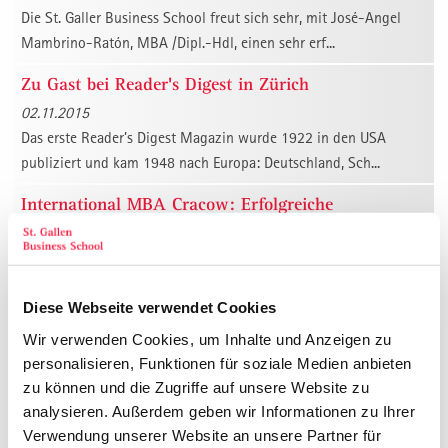
Die St. Galler Business School freut sich sehr, mit José-Angel
Mambrino-Ratón, MBA /Dipl.-Hdl, einen sehr erf...
Zu Gast bei Reader's Digest in Zürich
02.11.2015
Das erste Reader’s Digest Magazin wurde 1922 in den USA
publiziert und kam 1948 nach Europa: Deutschland, Sch...
International MBA Cracow: Erfolgreiche
AbsolventInnen 2015
27.10.2015
Am 23. Oktober 2015 fand in der altehrwürdigen Aula Stara der
Universität Krakau die feierliche Verleihung de...
Diese Webseite verwendet Cookies
Wir verwenden Cookies, um Inhalte und Anzeigen zu
Nachlese 13. St. Galler Management-Kongress 2015
personalisieren, Funktionen für soziale Medien anbieten
12.10.2015
zu können und die Zugriffe auf unsere Website zu
Gewohnt spannungserzeugend begrüsste Dr. Christian Abegglen
analysieren. Außerdem geben wir Informationen zu Ihrer
als Präsident des Verwaltungsrates der St. Galler...
Verwendung unserer Website an unsere Partner für