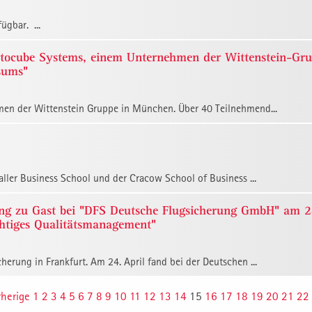
ügbar. ...
ttocube Systems, einem Unternehmen der Wittenstein-Gr
sums"
en der Wittenstein Gruppe in München. Über 40 Teilnehmend...
ller Business School und der Cracow School of Business ...
ng zu Gast bei "DFS Deutsche Flugsicherung GmbH" am 2
chtiges Qualitätsmanagement"
rung in Frankfurt. Am 24. April fand bei der Deutschen ...
rherige
1
2
3
4
5
6
7
8
9
10
11
12
13
14
15
16
17
18
19
20
21
22