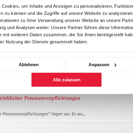
 2012: "Zu Gast bei" MeteoNews AG - Zwischen höchste
Cookies, um Inhalte und Anzeigen zu personalisieren, Funktione
n zu können und die Zugriffe auf unsere Website zu analysiere
rmationen zu Ihrer Verwendung unserer Website an unsere Partne
ember fand bei der MeteoNews AG bei Zürich die Alumni-Reg...
g und Analysen weiter. Unsere Partner führen diese Informatio
 mit weiteren Daten zusammen, die Sie ihnen bereitgestellt habe
ss vom 21. September 2012
er Nutzung der Dienste gesammelt haben.
lang es den Vortragenden erneut, einen spannenden Mix z...
Ablehnen
Anpassen
Alle zulassen
ndinnen und Diplomanden ganz herzlich zum erfolgreiche...
eblicher Pensionsverpflichtungen
 Pensionsverpflichtungen" liegen vor. Es wu...