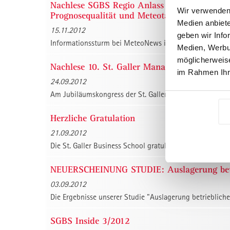
Nachlese SGBS Regio Anlass am 8. November
Wir verwenden 
Prognosequalität und Meteotainment"
Medien anbiete
15.11.2012
geben wir Info
Informationssturm bei MeteoNews in Zürich. Am 8. Nov
Medien, Werbun
möglicherweise
Nachlese 10. St. Galler Management-Kongre
im Rahmen Ihr
24.09.2012
Am Jubiläumskongress der St. Galler Business School ge
Herzliche Gratulation
21.09.2012
Die St. Galler Business School gratuliert ihren Diploma
NEUERSCHEINUNG STUDIE: Auslagerung betri
03.09.2012
Die Ergebnisse unserer Studie "Auslagerung betrieblicher
SGBS Inside 3/2012