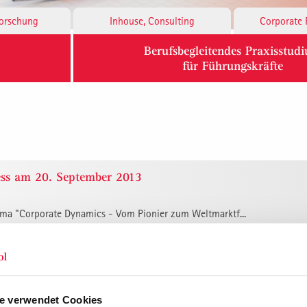
Forschung
Inhouse, Consulting
Corporate 
Berufsbegleitendes Praxisstud
für Führungskräfte
ess am 20. September 2013
ema "Corporate Dynamics - Vom Pionier zum Weltmarktf...
agement
fördert die Forschung und Lehre zur ganzheitlichen Un...
e verwendet Cookies