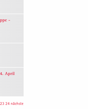
uppe -
4. April
23
24
nächste