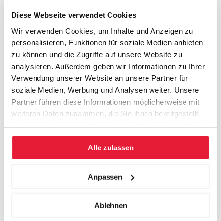
Hochleistung dank Führung
Diese Webseite verwendet Cookies
Workshop im Studiencenter in St.Gallen.
Wir verwenden Cookies, um Inhalte und Anzeigen zu
Dauer 2 Tage.
personalisieren, Funktionen für soziale Medien anbieten
zu können und die Zugriffe auf unsere Website zu
Dieser 2-tägige Workshop in St. Gallen zeigt, wie
analysieren. Außerdem geben wir Informationen zu Ihrer
Höchstleistung dank Führung möglich wird. Sie erkennen, wie
Verwendung unserer Website an unsere Partner für
Höchstleistung entsteht, Hochleistungsteams geformt und
soziale Medien, Werbung und Analysen weiter. Unsere
Mitarbeiter dazu befähigt werden können, ihre Ressourcen
Partner führen diese Informationen möglicherweise mit
gezielt für die Zielerreichung des Unternehmens einzusetzen.
weiteren Daten zusammen, die Sie ihnen bereitgestellt
haben oder die sie im Rahmen Ihrer Nutzung der Dienste
Achtsamkeit und mitarbeiter-bewusstes
gesammelt haben.
Alle zulassen
Leadership
Workshop im Studiencenter in St.Gallen.
Anpassen
Dauer 2 Tage.
Je schneller die Veränderungsspirale sich dreht, desto mehr
Ablehnen
muss Führung dies berücksichtigen. Je digitaler die