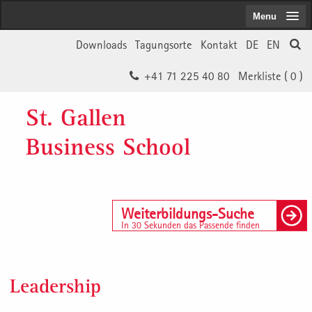
Menu
Downloads
Tagungsorte
Kontakt
DE
EN
+41 71 225 40 80
Merkliste (
0
)
St. Gallen
Business School
Weiterbildungs-Suche
In 30 Sekunden das Passende finden
Leadership