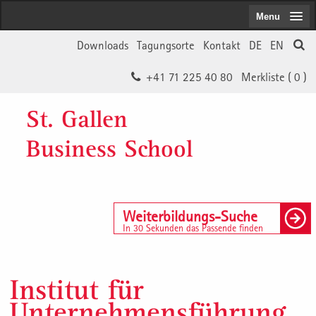
Menu
Downloads
Tagungsorte
Kontakt
DE
EN
+41 71 225 40 80
Merkliste (
0
)
St. Gallen
Business School
Weiterbildungs-Suche
In 30 Sekunden das Passende finden
Institut für
Unternehmensführung