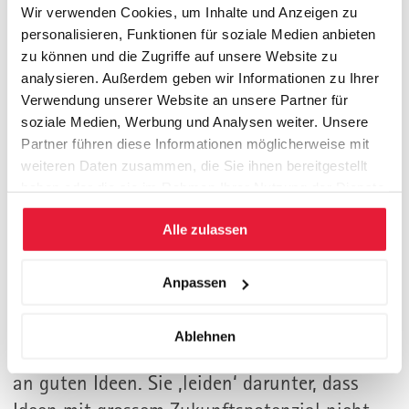
Wir verwenden Cookies, um Inhalte und Anzeigen zu
personalisieren, Funktionen für soziale Medien anbieten
Inhouse
zu können und die Zugriffe auf unsere Website zu
analysieren. Außerdem geben wir Informationen zu Ihrer
Startup Management
Verwendung unserer Website an unsere Partner für
soziale Medien, Werbung und Analysen weiter. Unsere
Start up‘s für Etablierte
Partner führen diese Informationen möglicherweise mit
weiteren Daten zusammen, die Sie ihnen bereitgestellt
Erfolg mit start-up Geschäften
haben oder die sie im Rahmen Ihrer Nutzung der Dienste
Erfolgreich werden mit einer Geschäftsidee
gesammelt haben.
Alle zulassen
Consulting
Wie aus einer guten Idee ein gutes
Anpassen
Geschäft wird
Ablehnen
Unternehmen leiden nicht an einem Mangel
an guten Ideen. Sie ‚leiden‘ darunter, dass