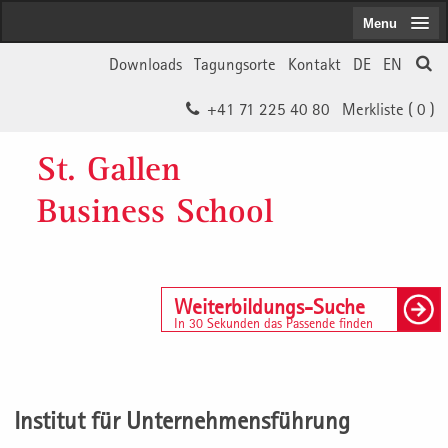
Menu
Downloads
Tagungsorte
Kontakt
DE
EN
+41 71 225 40 80
Merkliste (
0
)
St. Gallen
Business School
Weiterbildungs-Suche
In 30 Sekunden das Passende finden
Institut für Unternehmensführung