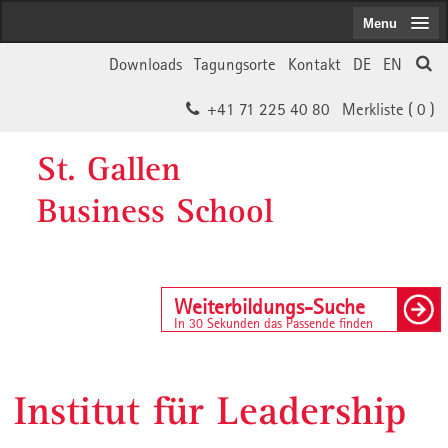
Menu
Downloads
Tagungsorte
Kontakt
DE
EN
+41 71 225 40 80
Merkliste (
0
)
St. Gallen
Business School
Weiterbildungs-Suche
In 30 Sekunden das Passende finden
Institut für Leadership