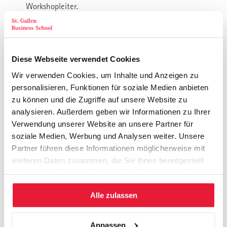
Workshopleiter.
Themen
Diese Webseite verwendet Cookies
Dynamik der Generationen verstehen
Wir verwenden Cookies, um Inhalte und Anzeigen zu
Unterschiedliche Werte und Erwartungen prägen jede
personalisieren, Funktionen für soziale Medien anbieten
Unternehmerfamilie.
zu können und die Zugriffe auf unsere Website zu
Prägungen und Denkweisen der Generationen analysieren
analysieren. Außerdem geben wir Informationen zu Ihrer
Unterschiedliche Zukunftsbilder sichtbar machen
Verwendung unserer Website an unsere Partner für
Dialogfähigkeit stärken
soziale Medien, Werbung und Analysen weiter. Unsere
Verdeckte Konflikte früh erkennen
Partner führen diese Informationen möglicherweise mit
weiteren Daten zusammen, die Sie ihnen bereitgestellt
Rollenwechsel professionell gestalten
haben oder die sie im Rahmen Ihrer Nutzung der Dienste
Der Wechsel der Rollen gehört zu den schwierigsten
gesammelt haben.
Herausforderungen.
Alle zulassen
Vom Gründer zum Eigentümer wechseln
Vom Familienmitglied zur Führungskraft werden
Anpassen