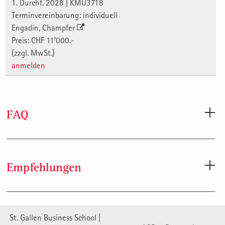
1. Durchf. 2028 | KMU3718
Terminvereinbarung: individuell
Engadin, Champfer
Preis: CHF 11'000.-
(zzgl. MwSt.)
anmelden
FAQ
Warum ist der Generationenwechsel oft
Empfehlungen
konfliktgeladen?
Weil unterschiedliche Werte, Erwartungen und
Wie KI die strategische Unternehmensführung
Rollenbilder aufeinandertreffen und Machtfragen häufig
revolutioniert
St. Gallen Business School |
unausgesprochen bleiben.