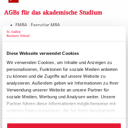
AGBs für das akademische Studium
EMBA
Executive MBA
MBA
Master of Business Administration
M.A.
Master of Arts, Vollzeitstudium
Diese Webseite verwendet Cookies
Wir verwenden Cookies, um Inhalte und Anzeigen zu
personalisieren, Funktionen für soziale Medien anbieten
AGBs für firmenspezifische Projekte
zu können und die Zugriffe auf unsere Website zu
analysieren. Außerdem geben wir Informationen zu Ihrer
Inhouse, firmenspezifische Management Weiterbildung
Verwendung unserer Website an unsere Partner für
Workshops, Coaching, Action Learning
soziale Medien, Werbung und Analysen weiter. Unsere
Personalisierte Management Weiterbildung
Partner führen diese Informationen möglicherweise mit
weiteren Daten zusammen, die Sie ihnen bereitgestellt
Management Consulting, Unternehmensberatung
haben oder die sie im Rahmen Ihrer Nutzung der Dienste
gesammelt haben.