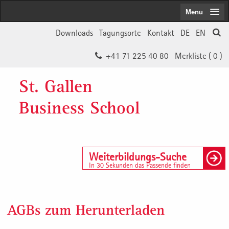
Menu
Downloads
Tagungsorte
Kontakt
DE
EN
+41 71 225 40 80
Merkliste (
0
)
St. Gallen
Business School
Weiterbildungs-Suche
In 30 Sekunden das Passende finden
AGBs zum Herunterladen