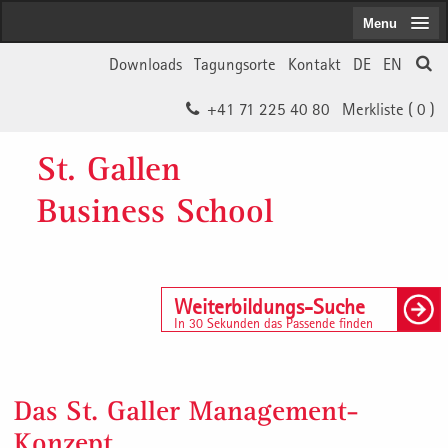
Menu
Downloads
Tagungsorte
Kontakt
DE
EN
+41 71 225 40 80
Merkliste (
0
)
St. Gallen
Business School
Weiterbildungs-Suche
In 30 Sekunden das Passende finden
Das St. Galler Management-
Konzept