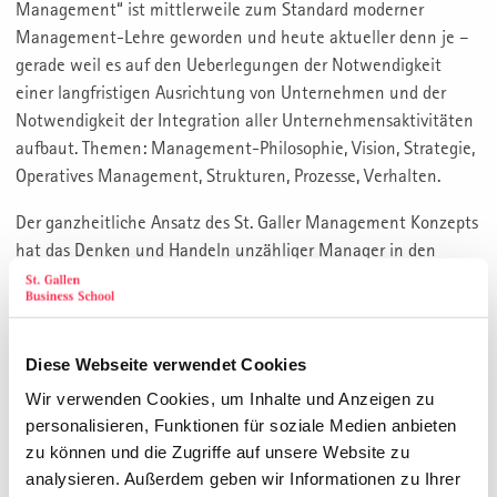
Management“ ist mittlerweile zum Standard moderner
Management-Lehre geworden und heute aktueller denn je –
gerade weil es auf den Ueberlegungen der Notwendigkeit
einer langfristigen Ausrichtung von Unternehmen und der
Notwendigkeit der Integration aller Unternehmensaktivitäten
aufbaut. Themen: Management-Philosophie, Vision, Strategie,
Operatives Management, Strukturen, Prozesse, Verhalten.
Der ganzheitliche Ansatz des St. Galler Management Konzepts
hat das Denken und Handeln unzähliger Manager in den
letzten 25 Jahren nachhaltig beeinflusst. In Europas
Standardwerk der Managementlehre finden Führungskräfte
den Gestaltungsrahmen für die Zukunftssicherung ihrer
Unternehmung. Der Erfolg Knut Bleichers Lebenswerk zeichnet
Diese Webseite verwendet Cookies
sich vor allem dadurch aus, dass komplexes Wissen in hohen
Wir verwenden Cookies, um Inhalte und Anzeigen zu
Lesernutzen transformiert wird.
personalisieren, Funktionen für soziale Medien anbieten
zu können und die Zugriffe auf unsere Website zu
Die 9. aktualisierte Auflage führt den Leser jetzt mit dem St.
analysieren. Außerdem geben wir Informationen zu Ihrer
Galler Wissensnavigator von Christian Abegglen beim