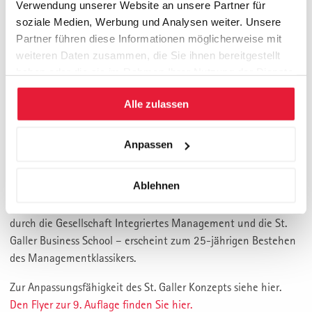
Verwendung unserer Website an unsere Partner für
Nachschlagen, Querlesen und Umsetzen von der Theorie hin
soziale Medien, Werbung und Analysen weiter. Unsere
zur Praxis der integrierten Unternehmungsentwicklung.
Partner führen diese Informationen möglicherweise mit
weiteren Daten zusammen, die Sie ihnen bereitgestellt
Jetzt mit St. Galler Startpaket!
haben oder die sie im Rahmen Ihrer Nutzung der Dienste
Von der Ich-AG bis zum Weltkonzern haben Alumnis und
gesammelt haben.
Alle zulassen
Seminarteilnehmer/innen der St. Galler Business School den
Wissensfundus mit der 9. Auflage erweitert. Exklusiv für Leser
dieses Buches stehen Arbeitspapiere, Schautafeln, Roadmaps,
Anpassen
Anleitungen und Gutscheine digital bereit.
Ablehnen
Sie erhalten strategische Denkanstösse, die weit über das
operative Geschäft hinausreichen. Die 9. Auflage – unterstützt
durch die Gesellschaft Integriertes Management und die St.
Galler Business School – erscheint zum 25-jährigen Bestehen
des Managementklassikers.
Zur Anpassungsfähigkeit des St. Galler Konzepts siehe hier.
Den Flyer zur 9. Auflage finden Sie hier.