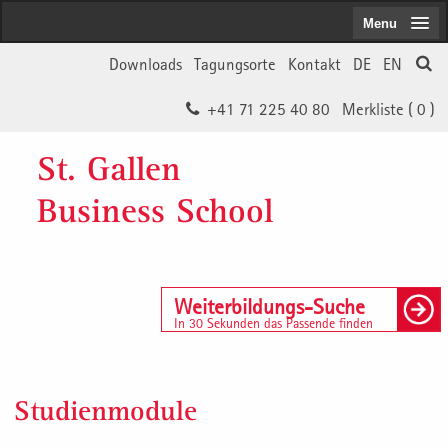
Menu
Downloads
Tagungsorte
Kontakt
DE
EN
+41 71 225 40 80
Merkliste (
0
)
St. Gallen
Business School
Weiterbildungs-Suche
In 30 Sekunden das Passende finden
Studienmodule