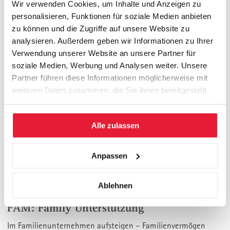
Wir verwenden Cookies, um Inhalte und Anzeigen zu
IPC: Individuelles Projekt-Coaching
personalisieren, Funktionen für soziale Medien anbieten
zu können und die Zugriffe auf unsere Website zu
Projektbegleitung und Wissenstransfer
analysieren. Außerdem geben wir Informationen zu Ihrer
Verwendung unserer Website an unsere Partner für
KOLL: Kolloquium, Defensio Ihrer
soziale Medien, Werbung und Analysen weiter. Unsere
Projektarbeit und Studienabschluss
Partner führen diese Informationen möglicherweise mit
weiteren Daten zusammen, die Sie ihnen bereitgestellt
Die eigene Projektarbeit überzeugend präsentieren und gegen
haben oder die sie im Rahmen Ihrer Nutzung der Dienste
kritisches Hinterfragen verteidigen.
gesammelt haben.
Alle zulassen
PECO: Das persönliche Erfolgs Coaching
Anpassen
St. Galler Top Consultant als Wegbegleiter. 9 Monate
Umsetzungsbegleitung.
Ablehnen
FAM: Family Unterstützung
Im Familienunternehmen aufsteigen – Familienvermögen