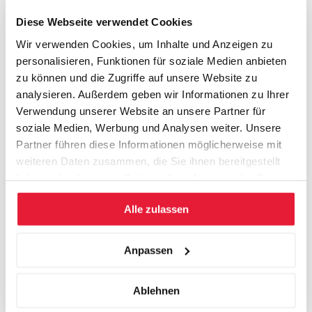
Diese Webseite verwendet Cookies
Inhouse
Wir verwenden Cookies, um Inhalte und Anzeigen zu
personalisieren, Funktionen für soziale Medien anbieten
Finanzmanagement
zu können und die Zugriffe auf unsere Website zu
analysieren. Außerdem geben wir Informationen zu Ihrer
Kapitaleinsatz optimieren. Wachstum
Verwendung unserer Website an unsere Partner für
soziale Medien, Werbung und Analysen weiter. Unsere
finanzieren.
Partner führen diese Informationen möglicherweise mit
Investitionspolitik und Wertsteigerung
weiteren Daten zusammen, die Sie ihnen bereitgestellt
Den Unternehmenswert steigern
haben oder die sie im Rahmen Ihrer Nutzung der Dienste
gesammelt haben.
Consulting
Alle zulassen
Den Unternehmenswert steigern
Anpassen
Wer Risiken eingeht und viel Engagement
und Arbeit einsetzt, sollte belohnt werden.
Ablehnen