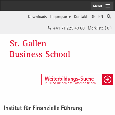
Menu
Downloads
Tagungsorte
Kontakt
DE
EN
+41 71 225 40 80
Merkliste (
0
)
St. Gallen
Business School
Weiterbildungs-Suche
In 30 Sekunden das Passende finden
Institut für Finanzielle Führung