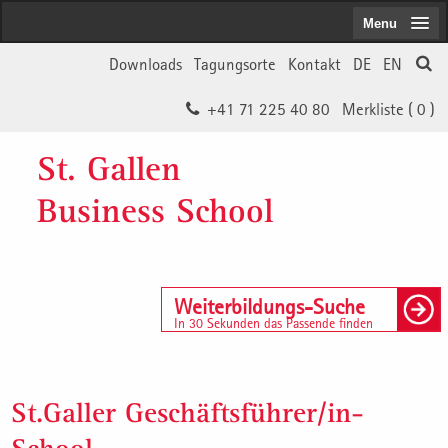
Menu
Downloads
Tagungsorte
Kontakt
DE
EN
+41 71 225 40 80
Merkliste (
0
)
St. Gallen
Business School
Weiterbildungs-Suche
In 30 Sekunden das Passende finden
St.Galler Geschäftsführer/in-