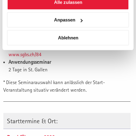
Change Management
Alle zulassen
www.sgbs.ch/73
Sales & Key Account Management
Anpassen
www.sgbs.ch/44
Finanzielle Führung/Controlling
Ablehnen
www.sgbs.ch/56
St. Galler Management Konzept
www.sgbs.ch/84
Anwendungsseminar
2 Tage in St. Gallen
* Diese Seminarauswahl kann anlässlich der Start-
Veranstaltung situativ verändert werden.
Starttermine & Ort: