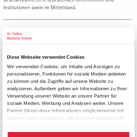
Institutionen sowie im Mittelstand.
Veranstalter
St. Gallen Business School. Die St. Galler Management
Weiterbildung für die Praxis. Qualität seit über 40 Jahren.
Diese Webseite verwendet Cookies
Wir verwenden Cookies, um Inhalte und Anzeigen zu
Themen
personalisieren, Funktionen für soziale Medien anbieten
zu können und die Zugriffe auf unsere Website zu
Total 27 Seminar-/Präsenztage, verteilt auf 8 Durchführungen.
analysieren. Außerdem geben wir Informationen zu Ihrer
General Management für Executives
Verwendung unserer Website an unsere Partner für
www.sgbs.ch/19
soziale Medien, Werbung und Analysen weiter. Unsere
Finanzmanagement für Executives
Partner führen diese Informationen möglicherweise mit
www.sgbs.ch/51
weiteren Daten zusammen, die Sie ihnen bereitgestellt
Advanced Leadership
haben oder die sie im Rahmen Ihrer Nutzung der Dienste
www.sgbs.ch/75
gesammelt haben.