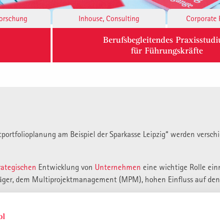
Forschung
Inhouse, Consulting
Corporate 
Berufsbegleitendes Praxisstud
für Führungskräfte
tportfolioplanung am Beispiel der Sparkasse Leipzig“ werden versch
rategischen
Entwicklung von
Unternehmen
eine wichtige Rolle e
Träger, dem Multiprojektmanagement (MPM), hohen Einfluss auf den
trumente
der PPP sollen dargestellt, diskutiert und hinsichtlich ihr