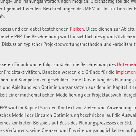
ngs- und Planungsanforderungen möglich. Gleichzeitig soll die Wi
ent gemacht werden. Beschreibungen des MPM als Institution der P
ab.
rozess und den dabei bestehenden
Risiken
. Diese dienen zur Ableit
lgreiche PPP. Die Beschreibung wird hinsichtlich des grundsätzliche
ie Diskussion typischer Projektbewertungsmethoden und -arbeitsmit
 besseren Einordnung erfolgt zunächst die Beschreibung des
Unterne
er Projektaktivitäten. Daneben werden die Gründe für die
Implemen
en und Kompetenzen geschildert. Eine Darstellung des Planungspr
ion und Ableitung von Optimierungsansätzen aus dem im Kapitel 3 er
tigkeit einer mathematischen Modellierung der Projektauswahl dargel
r PPP wird im Kapitel 5 in den Kontext von Zielen und Anwendungsf
isches Modell der Linearen Optimierung beschrieben, auf die Auswa
eines konkreten Beispiels auf Basis des Planungsprozesses der SKL
des Verfahrens, seine Grenzen und Erweiterungsmöglichkeiten aufge