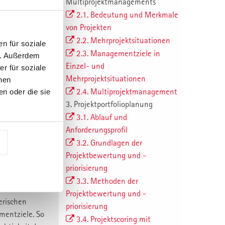
Multiprojektmanagements
dene
2.1. Bedeutung und Merkmale
en.
von Projekten
kte des
2.2. Mehrprojektsituationen
n für soziale
2.3. Managementziele in
n. Außerdem
Einzel- und
r für soziale
Mehrprojektsituationen
t
nen
2.4. Multiprojektmanagement
digen. Durch
n oder die sie
3. Projektportfolioplanung
and im
3.1. Ablauf und
Ansätze.
Anforderungsprofil
eilt. Zur
r auf die PPP
3.2. Grundlagen der
erzahnt
Projektbewertung und -
priorisierung
3.3. Methoden der
Projektbewertung und -
rischen
priorisierung
mentziele. So
3.4. Projektscoring mit