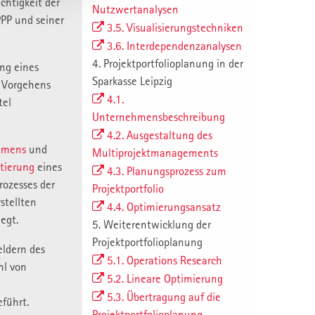
chtigkeit der
Nutzwertanalysen
PP und seiner
3.5. Visualisierungstechniken
3.6. Interdependenzanalysen
4. Projektportfolioplanung in der
ung eines
Sparkasse Leipzig
n Vorgehens
4.1.
tel
Unternehmensbeschreibung
4.2. Ausgestaltung des
hmens
und
Multiprojektmanagements
tierung
eines
4.3. Planungsprozess zum
ozesses der
Projektportfolio
stellten
4.4. Optimierungsansatz
egt.
5. Weiterentwicklung der
Projektportfolioplanung
eldern des
5.1. Operations Research
hl von
5.2. Lineare Optimierung
5.3. Übertragung auf die
führt.
Projektportfolioplanung