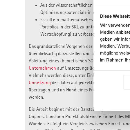
Aus der wissenschaftlichen Beschreibung der P
Optimierungspotenziale in der Sparkasse Leip
Diese Webseit
Es soll ein mathematisches Modell aufgestellt
Wir verwenden 
Portfolios in der SKL zu unterstützen, um dami
Medien anbiete
Wertschöpfung) zu verbessern bzw. das Risiko
geben wir Info
Das grundsätzliche Vorgehen der Arbeit besteht dari
Medien, Werbun
überblicksartig darzustellen und an Hand sachlogis
möglicherweise
im Rahmen Ihr
Ableitung eines theoretischen SOLL-Zustandes aus d
Unternehmen
auf Umsetzungslücken untersucht werd
Vielmehr werden diese, unter Einbezug des Rahmen
Umsetzung
des dabei aufgedeckten Potenzials, wird 
übertragen und an Hand eines Praxisbeispiels überp
werden.
Die Arbeit beginnt mit der Darstellung der Element
Organisationsform Projekt als kleinste Einheit des
Wandels. Es folgt ein Vergleich zwischen Einzel- u