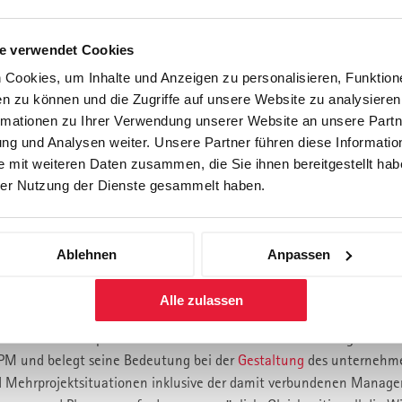
PP ist ein Anforderungsprofil zu entwickeln, um damit ggf. vorhan
zig (SKL) eingesetzter Planungsverfahren und -methoden aufzudeck
e verwendet Cookies
 und überprüft werden, welches geeignet ist, die Auswahl der Proje
Cookies, um Inhalte und Anzeigen zu personalisieren, Funktione
t das Ergebnis der PPP (im Sinne der durch die Projekte bewirkten
n zu können und die Zugriffe auf unsere Website zu analysiere
 unternehmerischer Fehlentscheidungen zu reduzieren.
rmationen zu Ihrer Verwendung unserer Website an unsere Partne
n, in der Fachliteratur vorhandene Ansätze zur PPP in ihrem Kontex
g und Analysen weiter. Unsere Partner führen diese Informatio
cher Argumente und gesammelter Praxiserfahrungen kritisch zu wür
 mit weiteren Daten zusammen, die Sie ihnen bereitgestellt habe
er Nutzung der Dienste gesammelt haben.
er wissenschaftlichen Darstellung, kann der beschriebene IST-Zust
en. Es erfolgt jedoch keine unreflektierte Übernahme möglicher 
s des konkreten
Unternehmens
, hinsichtlich ihres Mehrwertes beurt
dann ein theoretisches Modell der betriebswirtschaftlichen Literatu
Ablehnen
Anpassen
rüft. Auf diese Weise sollen Wissenschaft und Praxis angemessen v
Alle zulassen
e des MPM im Kapitel 2. Diese beinhaltet eine Beschreibung der
 MPM und belegt seine Bedeutung bei der
Gestaltung
des unternehme
nd Mehrprojektsituationen inklusive der damit verbundenen Manage