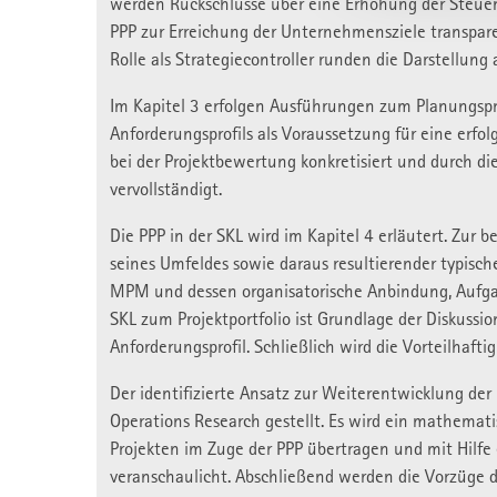
werden Rückschlüsse über eine Erhöhung der Steueru
PPP zur Erreichung der Unternehmensziele transpar
Rolle als Strategiecontroller runden die Darstellung 
Im Kapitel 3 erfolgen Ausführungen zum Planungsp
Anforderungsprofils als Voraussetzung für eine erfo
bei der Projektbewertung konkretisiert und durch d
vervollständigt.
Die PPP in der SKL wird im Kapitel 4 erläutert. Zur
seines Umfeldes sowie daraus resultierender typisch
MPM und dessen organisatorische Anbindung, Aufgab
SKL zum Projektportfolio ist Grundlage der Diskuss
Anforderungsprofil. Schließlich wird die Vorteilhaf
Der identifizierte Ansatz zur Weiterentwicklung de
Operations Research gestellt. Es wird ein mathemat
Projekten im Zuge der PPP übertragen und mit Hilfe 
veranschaulicht. Abschließend werden die Vorzüge 