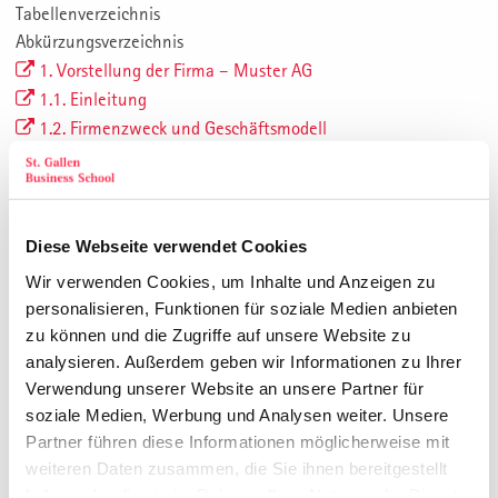
Tabellenverzeichnis
Abkürzungsverzeichnis
1. Vorstellung der Firma – Muster AG
1.1. Einleitung
1.2. Firmenzweck und Geschäftsmodell
1.3. Organisation und Management
1.4. Produkte und Dienstleistungen
1.4.1. Produkteübersicht
1.4.2. «Index X»
Diese Webseite verwendet Cookies
1.4.2.1. Produktbeschreibung
Wir verwenden Cookies, um Inhalte und Anzeigen zu
1.4.2.2. Print Auflage und online Reichweite
personalisieren, Funktionen für soziale Medien anbieten
1.4.2.3. Preise für Hersteller und Innenarchitekten
zu können und die Zugriffe auf unsere Website zu
1.4.2.4. Online Performance Report 2009-2012
analysieren. Außerdem geben wir Informationen zu Ihrer
1.5. Markt, Wettbewerb und Kundensegmente
Verwendung unserer Website an unsere Partner für
1.6. Finanzen (anonymisiert)
soziale Medien, Werbung und Analysen weiter. Unsere
Partner führen diese Informationen möglicherweise mit
2. Zielsetzung, Vorgehen und Aufbau der Arbeit
weiteren Daten zusammen, die Sie ihnen bereitgestellt
2.1. Problemstellung
haben oder die sie im Rahmen Ihrer Nutzung der Dienste