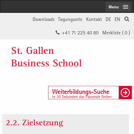
Menu
Downloads
Tagungsorte
Kontakt
DE
EN
+41 71 225 40 80
Merkliste (
0
)
St. Gallen
Business School
Weiterbildungs-Suche
In 30 Sekunden das Passende finden
2.2. Zielsetzung