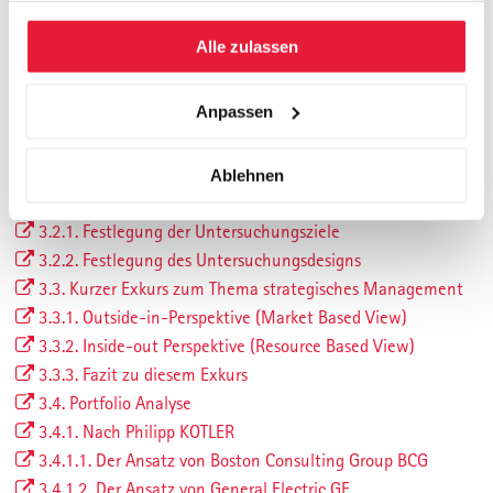
2.2. Zielsetzung
gesammelt haben.
2.3. Vorgehen
Alle zulassen
2.4. Aufbau der Arbeit
2.5. Abgrenzung
Anpassen
3. Marktuntersuchung und Portfolio Analysen – Ein Exkurs
in die Theorie
3.1. Einleitung
Ablehnen
3.2. Ansätze für eine Marktuntersuchung
3.2.1. Festlegung der Untersuchungsziele
3.2.2. Festlegung des Untersuchungsdesigns
3.3. Kurzer Exkurs zum Thema strategisches Management
3.3.1. Outside-in-Perspektive (Market Based View)
3.3.2. Inside-out Perspektive (Resource Based View)
3.3.3. Fazit zu diesem Exkurs
3.4. Portfolio Analyse
3.4.1. Nach Philipp KOTLER
3.4.1.1. Der Ansatz von Boston Consulting Group BCG
3.4.1.2. Der Ansatz von General Electric GE