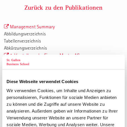
Zurück zu den Publikationen
Management Summary
Abbildungsverzeichnis
Tabellenverzeichnis
Abkürzungsverzeichnis
1. Vorstellung der Firma – Muster AG
1.1. Einleitung
1.2. Firmenzweck und Geschäftsmodell
1.3. Organisation und Management
Diese Webseite verwendet Cookies
1.4. Produkte und Dienstleistungen
Wir verwenden Cookies, um Inhalte und Anzeigen zu
1.4.1. Produkteübersicht
personalisieren, Funktionen für soziale Medien anbieten
1.4.2. «Index X»
zu können und die Zugriffe auf unsere Website zu
1.4.2.1. Produktbeschreibung
analysieren. Außerdem geben wir Informationen zu Ihrer
1.4.2.2. Print Auflage und online Reichweite
Verwendung unserer Website an unsere Partner für
1.4.2.3. Preise für Hersteller und Innenarchitekten
soziale Medien, Werbung und Analysen weiter. Unsere