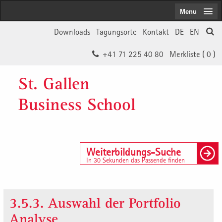
Menu
Downloads
Tagungsorte
Kontakt
DE
EN
+41 71 225 40 80
Merkliste (
0
)
St. Gallen
Business School
Weiterbildungs-Suche
In 30 Sekunden das Passende finden
3.5.3. Auswahl der Portfolio
Analyse