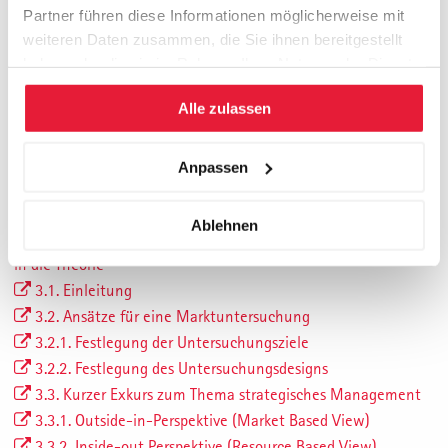
1.4.2.4. Online Performance Report 2009-2012
Partner führen diese Informationen möglicherweise mit
1.5. Markt, Wettbewerb und Kundensegmente
weiteren Daten zusammen, die Sie ihnen bereitgestellt
1.6. Finanzen (anonymisiert)
haben oder die sie im Rahmen Ihrer Nutzung der Dienste
2. Zielsetzung, Vorgehen und Aufbau der Arbeit
gesammelt haben.
2.1. Problemstellung
Alle zulassen
2.2. Zielsetzung
2.3. Vorgehen
Anpassen
2.4. Aufbau der Arbeit
2.5. Abgrenzung
Ablehnen
3. Marktuntersuchung und Portfolio Analysen – Ein Exkurs
in die Theorie
3.1. Einleitung
3.2. Ansätze für eine Marktuntersuchung
3.2.1. Festlegung der Untersuchungsziele
3.2.2. Festlegung des Untersuchungsdesigns
3.3. Kurzer Exkurs zum Thema strategisches Management
3.3.1. Outside-in-Perspektive (Market Based View)
3.3.2. Inside-out Perspektive (Resource Based View)