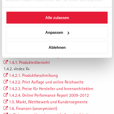
Management Summary
haben oder die sie im Rahmen Ihrer Nutzung der Dienste
Abbildungsverzeichnis
gesammelt haben.
Tabellenverzeichnis
Alle zulassen
Abkürzungsverzeichnis
1. Vorstellung der Firma – Muster AG
Anpassen
1.1. Einleitung
1.2. Firmenzweck und Geschäftsmodell
Ablehnen
1.3. Organisation und Management
1.4. Produkte und Dienstleistungen
1.4.1. Produkteübersicht
1.4.2. «Index X»
1.4.2.1. Produktbeschreibung
1.4.2.2. Print Auflage und online Reichweite
1.4.2.3. Preise für Hersteller und Innenarchitekten
1.4.2.4. Online Performance Report 2009-2012
1.5. Markt, Wettbewerb und Kundensegmente
1.6. Finanzen (anonymisiert)