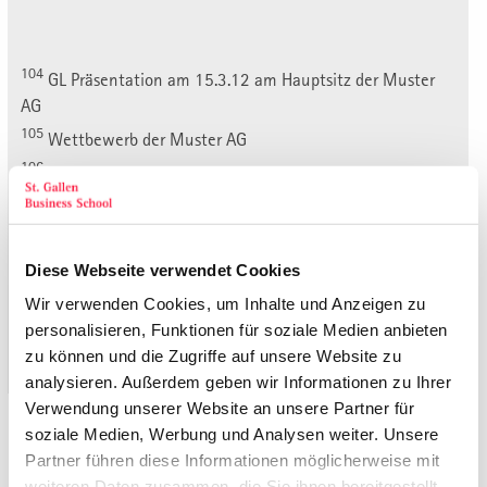
104
GL Präsentation am 15.3.12 am Hauptsitz der Muster
AG
105
Wettbewerb der Muster AG
106
Bau Wissen – ähnliches Wissen, industriegestützter
Aufbau
107
Tochterfirma der Gruppe in Deutschland: www.bn.de
(Bau Wissen – ähnliches Wissen, industriegestützter
Diese Webseite verwendet Cookies
Aufbau)
Wir verwenden Cookies, um Inhalte und Anzeigen zu
personalisieren, Funktionen für soziale Medien anbieten
« 6.2. Erstes Fazit
zu können und die Zugriffe auf unsere Website zu
108
6.4. Quintessenzen aus dem Gespräch
mit dem CEO »
analysieren. Außerdem geben wir Informationen zu Ihrer
Verwendung unserer Website an unsere Partner für
Zurück zu den Publikationen
soziale Medien, Werbung und Analysen weiter. Unsere
Partner führen diese Informationen möglicherweise mit
weiteren Daten zusammen, die Sie ihnen bereitgestellt