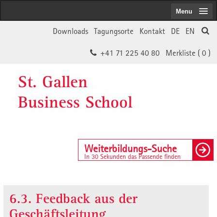
Menu
Downloads
Tagungsorte
Kontakt
DE
EN
+41 71 225 40 80
Merkliste (
0
)
St. Gallen
Business School
Weiterbildungs-Suche
In 30 Sekunden das Passende finden
6.3. Feedback aus der
Geschäftsleitung