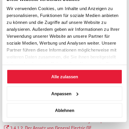
2.2. Zielsetzung
2.3. Vorgehen
Wir verwenden Cookies, um Inhalte und Anzeigen zu
personalisieren, Funktionen für soziale Medien anbieten
2.4. Aufbau der Arbeit
zu können und die Zugriffe auf unsere Website zu
2.5. Abgrenzung
analysieren. Außerdem geben wir Informationen zu Ihrer
3. Marktuntersuchung und Portfolio Analysen – Ein Exkurs
Verwendung unserer Website an unsere Partner für
in die Theorie
soziale Medien, Werbung und Analysen weiter. Unsere
3.1. Einleitung
Partner führen diese Informationen möglicherweise mit
3.2. Ansätze für eine Marktuntersuchung
weiteren Daten zusammen, die Sie ihnen bereitgestellt
3.2.1. Festlegung der Untersuchungsziele
haben oder die sie im Rahmen Ihrer Nutzung der Dienste
3.2.2. Festlegung des Untersuchungsdesigns
gesammelt haben.
3.3. Kurzer Exkurs zum Thema strategisches Management
Alle zulassen
3.3.1. Outside-in-Perspektive (Market Based View)
3.3.2. Inside-out Perspektive (Resource Based View)
Anpassen
3.3.3. Fazit zu diesem Exkurs
3.4. Portfolio Analyse
Ablehnen
3.4.1. Nach Philipp KOTLER
3.4.1.1. Der Ansatz von Boston Consulting Group BCG
3.4.1.2. Der Ansatz von General Electric GE