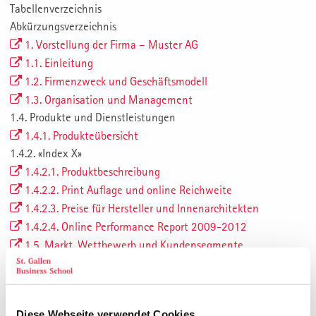
Tabellenverzeichnis
Abkürzungsverzeichnis
1. Vorstellung der Firma – Muster AG
1.1. Einleitung
1.2. Firmenzweck und Geschäftsmodell
1.3. Organisation und Management
1.4. Produkte und Dienstleistungen
1.4.1. Produkteübersicht
1.4.2. «Index X»
1.4.2.1. Produktbeschreibung
1.4.2.2. Print Auflage und online Reichweite
1.4.2.3. Preise für Hersteller und Innenarchitekten
1.4.2.4. Online Performance Report 2009-2012
1.5. Markt, Wettbewerb und Kundensegmente
1.6. Finanzen (anonymisiert)
2. Zielsetzung, Vorgehen und Aufbau der Arbeit
2.1. Problemstellung
Diese Webseite verwendet Cookies