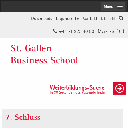
Menu
Downloads
Tagungsorte
Kontakt
DE
EN
+41 71 225 40 80
Merkliste (
0
)
St. Gallen
Business School
Weiterbildungs-Suche
In 30 Sekunden das Passende finden
7. Schluss