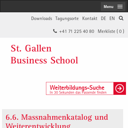
Menu
Downloads
Tagungsorte
Kontakt
DE
EN
+41 71 225 40 80
Merkliste (
0
)
St. Gallen
Business School
Weiterbildungs-Suche
In 30 Sekunden das Passende finden
6.6. Massnahmenkatalog und
Weiterentwicklung