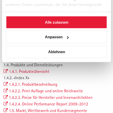
weiteren Daten zusammen, die Sie ihnen bereitgestellt
haben oder die sie im Rahmen Ihrer Nutzung der Dienste
Management Summary
gesammelt haben.
Abbildungsverzeichnis
Alle zulassen
Tabellenverzeichnis
Abkürzungsverzeichnis
Anpassen
1. Vorstellung der Firma – Muster AG
1.1. Einleitung
1.2. Firmenzweck und Geschäftsmodell
Ablehnen
1.3. Organisation und Management
1.4. Produkte und Dienstleistungen
1.4.1. Produkteübersicht
1.4.2. «Index X»
1.4.2.1. Produktbeschreibung
1.4.2.2. Print Auflage und online Reichweite
1.4.2.3. Preise für Hersteller und Innenarchitekten
1.4.2.4. Online Performance Report 2009-2012
1.5. Markt, Wettbewerb und Kundensegmente