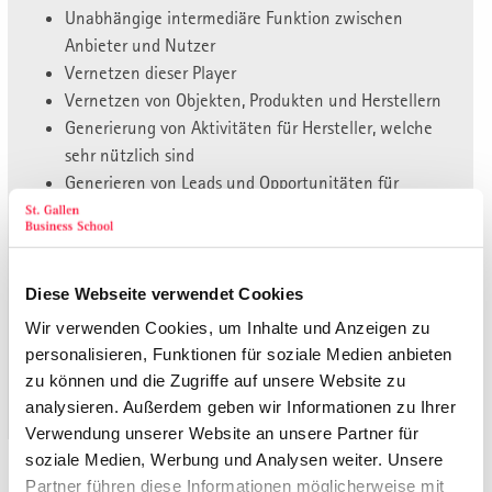
Unabhängige intermediäre Funktion zwischen
Anbieter und Nutzer
Vernetzen dieser Player
Vernetzen von Objekten, Produkten und Herstellern
Generierung von Aktivitäten für Hersteller, welche
sehr nützlich sind
Generieren von Leads und Opportunitäten für
Hersteller
sollen sowohl der Firma Muster AG wie auch dem
Produkt
„Index X“ den nötigen Aufwind geben, um die Zukunft
Diese Webseite verwendet Cookies
erfolgreich meistern zu können. Ein Marktaustritt für das
Wir verwenden Cookies, um Inhalte und Anzeigen zu
Produkt
„Index X“ steht folglich nicht zur Diskussion.
personalisieren, Funktionen für soziale Medien anbieten
zu können und die Zugriffe auf unsere Website zu
« 6.5.2. SOLL-Portfolio
analysieren. Außerdem geben wir Informationen zu Ihrer
7. Schluss »
Verwendung unserer Website an unsere Partner für
soziale Medien, Werbung und Analysen weiter. Unsere
Zurück zu den Publikationen
Partner führen diese Informationen möglicherweise mit